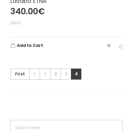
Lavabo ETNA
340.00
€
Baño
Add to Cart
First
1
2
3
4