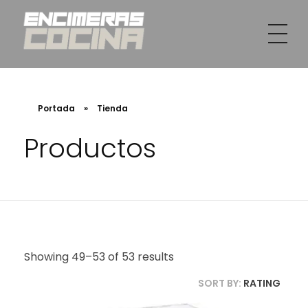
INSTAMAR WORK SL
Venta e instalación de encimeras en Valencia
Portada
»
Tienda
Productos
Showing 49–53 of 53 results
SORT BY:
RATING