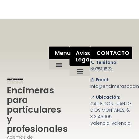
Menu
Aviso
CONTACTO
Legal
📞
Teléfono:
697501523
📩
Email:
Política de privacidad
Condiciones de uso
Ley de cookies
Mapa del sitio
info@encimerascoci
Encimeras
para
📍
Ubicación:
CALLE DON JUAN DE
particulares
DIOS MONTAÑES, 6,
y
3 3 45005
Valencia, Valencia
profesionales
Además de