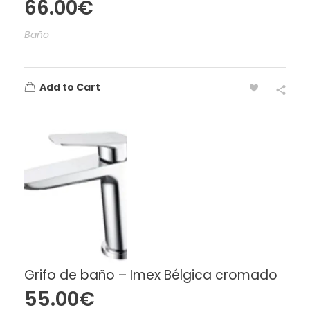
66.00
€
Baño
Add to Cart
Grifo de baño – Imex Bélgica cromado
55.00
€