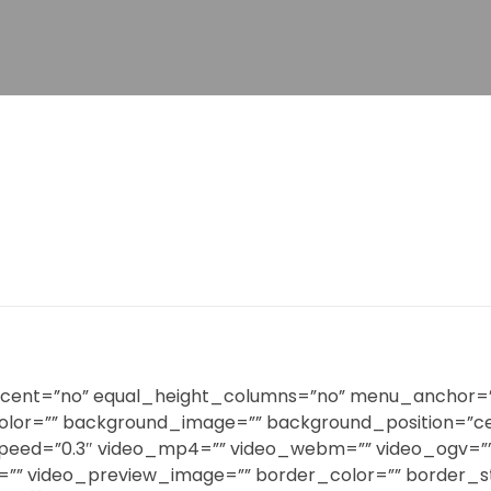
ercent=”no” equal_height_columns=”no” menu_anchor=””
round_color=”” background_image=”” background_position
peed=”0.3″ video_mp4=”” video_webm=”” video_ogv=”” 
=”” video_preview_image=”” border_color=”” border_s