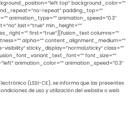
ckground_position=”left top” background_color=””
ound_repeat=”no-repeat” padding_top=””
d=”” animation_type=”” animation_speed=”0.3″
nt=”no” last=”true” min_height=””
_right=”” first=”true”][fusion_text columns=””
ightness=”” alpha=”” content_alignment_medium=””
isibility” sticky_display=”normal,sticky” class=””
usion_font_variant_text_font=”” font_size=””
=”left” animation_color=”” animation_speed=”0.3″
 Electrónico (LSSI-CE), se informa que las presentes
ondiciones de uso y utilización del website o web