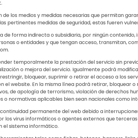
.
e los medios y medidas necesarias que permitan garantiz
s pertinentes medidas de seguridad, estas fueren vulne
de forma indirecta o subsidiaria, por ningún contenido, 
personas o entidades y que tengan acceso, transmitan, co
com.
der temporalmente la prestación del servicio sin previo 
ización o mejora del servicio. Igualmente podrá modifica
stringir, bloquear, suprimir o retirar el acceso a los ser
 en el website. En la misma línea podrá retirar, bloquear o 
tivos, de apología de terrorismo, violación de derechos h
yes o normativas aplicables bien sean nacionales como in
 continuidad permanente del web debido a interrupciones
or los virus informáticos o agentes externos que tercera
 el sistema informático.