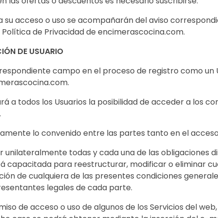
n las ofertas o descuentos es necesario suscribirse.
ara su acceso o uso se acompañarán del aviso correspondie
a Política de Privacidad de encimerascocina.com.
CIÓN DE USUARIO
orrespondiente campo en el proceso de registro como un 
imerascocina.com.
á a todos los Usuarios la posibilidad de acceder a los co
.
amente lo convenido entre las partes tanto en el acceso
unilateralmente todas y cada una de las obligaciones d
tá capacitada para reestructurar, modificar o eliminar cua
cación de cualquiera de las presentes condiciones general
presentantes legales de cada parte.
so de acceso o uso de algunos de los Servicios del web, 