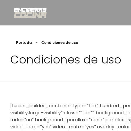
INSTAMAR WORK SL
Venta e instalación de encimeras en Valencia
Portada
»
Condiciones de uso
Condiciones de uso
[fusion_builder_container type=”flex” hundred_p
visibility,large-visibility” class=”” id=”” backg
fade=”no” background_parallax=”none” parallax_s
video_loop=”yes” video_mute=”yes” overlay_color