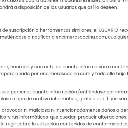
icho caso se podrá obtener mediante la inserción del e-mai
drá a disposición de los Usuarios que así lo deseen.
as de suscripción o herramientas similares, el USUARIO r
ometiéndose a notificar a encimerascocina.com, cualquie
igente, honrado y correcto de cuanta información o conte
orcionada por encimerascocina.com y todo ello bajo los
a uso personal, cuanta información (entiéndase por infor
 clase o tipo de archivo informático, gráfico etc..) que se
 provocar ni maliciosa ni intencionadamente daños o per
dos ·virus informáticos· que puedan producir alteraciones
e regir sobre la utilización contenidos de conformidad con