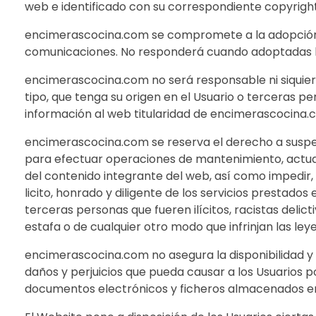
web e identificado con su correspondiente copyright
encimerascocina.com se compromete a la adopción d
comunicaciones. No responderá cuando adoptadas la
encimerascocina.com no será responsable ni siquiera 
tipo, que tenga su origen en el Usuario o terceras 
información al web titularidad de encimerascocina.
encimerascocina.com se reserva el derecho a suspen
para efectuar operaciones de mantenimiento, actual
del contenido integrante del web, así como impedir, re
licito, honrado y diligente de los servicios prestados
terceras personas que fueren ilícitos, racistas delic
estafa o de cualquier otro modo que infrinjan las le
encimerascocina.com no asegura la disponibilidad y
daños y perjuicios que pueda causar a los Usuarios p
documentos electrónicos y ficheros almacenados en