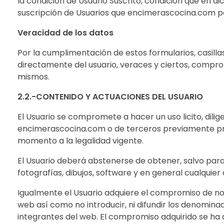
la condición de Usuario Suscrito, condición que en d
suscripción de Usuarios que encimerascocina.com pon
Veracidad de los datos
Por la cumplimentación de estos formularios, casill
directamente del usuario, veraces y ciertos, compr
mismos.
2.2.-CONTENIDO Y ACTUACIONES DEL USUARIO
El Usuario se compromete a hacer un uso licito, dil
encimerascocina.com o de terceros previamente prop
momento a la legalidad vigente.
El Usuario deberá abstenerse de obtener, salvo par
fotografías, dibujos, software y en general cualquier
Igualmente el Usuario adquiere el compromiso de no
web así como no introducir, ni difundir los denomina
integrantes del web. El compromiso adquirido se ha d