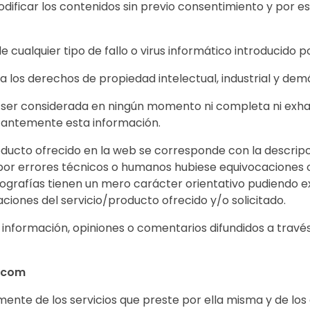
 modificar los contenidos sin previo consentimiento y po
ualquier tipo de fallo o virus informático introducido p
 a los derechos de propiedad intelectual, industrial y dem
ser considerada en ningún momento ni completa ni exhau
stantemente esta información.
oducto ofrecido en la web se corresponde con la descri
por errores técnicos o humanos hubiese equivocaciones o 
ografías tienen un mero carácter orientativo pudiendo exi
iones del servicio/producto ofrecido y/o solicitado.
nformación, opiniones o comentarios difundidos a través
a.com
nte de los servicios que preste por ella misma y de los