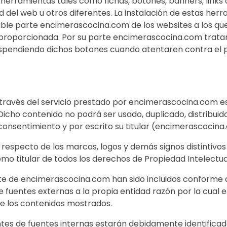
s herramientas tales como fichas, botones, banners, link
ad del web u otros diferentes. La instalación de estas he
sable parte encimerascocina.com de los websites a los que
 proporcionada. Por su parte encimerascocina.com trata
uspendiendo dichos botones cuando atentaren contra el p
a través del servicio prestado por encimerascocina.com e
icho contenido no podrá ser usado, duplicado, distribuid
 consentimiento y por escrito su titular (encimerascocina
specto de las marcas, logos y demás signos distintivos 
 titular de todos los derechos de Propiedad Intelectual 
e de encimerascocina.com han sido incluidos conforme a l
 fuentes externas a la propia entidad razón por la cual
de los contenidos mostrados.
tes de fuentes internas estarán debidamente identificado