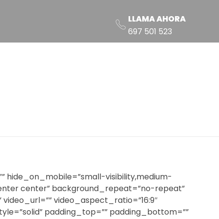
LLAMA AHORA
697 501 523
 hide_on_mobile=”small-visibility,medium-
=”center center” background_repeat=”no-repeat”
video_url=”” video_aspect_ratio=”16:9″
tyle=”solid” padding_top=”” padding_bottom=””