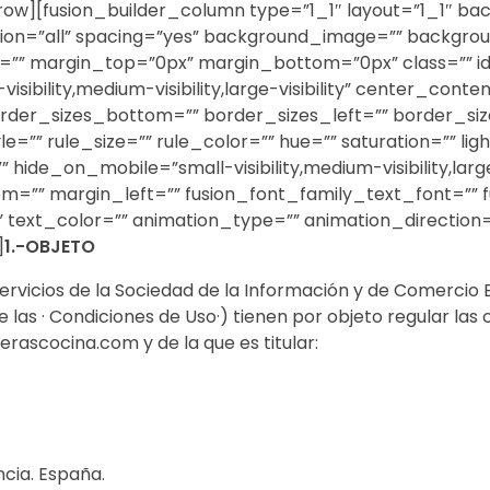
row][fusion_builder_column type=”1_1″ layout=”1_1″ ba
ition=”all” spacing=”yes” background_image=”” backgr
=”” margin_top=”0px” margin_bottom=”0px” class=”” i
sibility,medium-visibility,large-visibility” center_conte
der_sizes_bottom=”” border_sizes_left=”” border_sizes
=”” rule_size=”” rule_color=”” hue=”” saturation=”” l
e_on_mobile=”small-visibility,medium-visibility,large-v
m=”” margin_left=”” fusion_font_family_text_font=”” f
” text_color=”” animation_type=”” animation_direction
]
1.-OBJETO
 Servicios de la Sociedad de la Información y de Comercio
as · Condiciones de Uso·) tienen por objeto regular las c
erascocina.com y de la que es titular:
ncia. España.