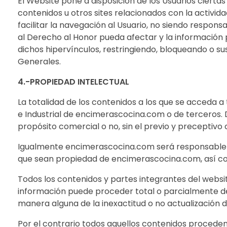
El Website pone a disposición de los Usuarios cierta
contenidos u otros sites relacionados con la activid
facilitar la navegación al Usuario, no siendo respon
al Derecho al Honor pueda afectar y la información
dichos hipervínculos, restringiendo, bloqueando o s
Generales.
4.-PROPIEDAD INTELECTUAL
La totalidad de los contenidos a los que se acceda 
e Industrial de encimerascocina.com o de terceros. D
propósito comercial o no, sin el previo y preceptivo
Igualmente encimerascocina.com será responsable re
que sean propiedad de encimerascocina.com, así como
Todos los contenidos y partes integrantes del websit
información puede proceder total o parcialmente de
manera alguna de la inexactitud o no actualización 
Por el contrario todos aquellos contenidos proceden