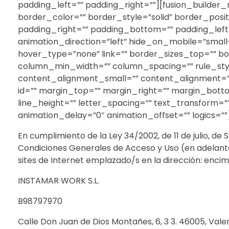
padding_left=”” padding_right=””][fusion_builder_
border_color=”” border_style=”solid” border_pos
padding_right=”” padding_bottom=”” padding_left
animation_direction=”left” hide_on_mobile=”small-vi
hover_type=”none” link=”” border_sizes_top=”” bor
column_min_width=”” column_spacing=”” rule_style
content_alignment_small=”” content_alignment=”” hid
id=”” margin_top=”” margin_right=”” margin_botto
line_height=”” letter_spacing=”” text_transform=”
animation_delay=”0″ animation_offset=”” logics=””
En cumplimiento de la Ley 34/2002, de 11 de julio, de
Condiciones Generales de Acceso y Uso (en adelante l
sites de Internet emplazado/s en la dirección: encim
INSTAMAR WORK S.L.
B98797970
Calle Don Juan de Dios Montañes, 6, 3 3. 46005, Vale