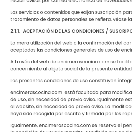
recibir avisos por correo electrónico de novedades e
Los servicios o contenidos que exijan suscripción p
tratamiento de datos personales se refiera, véase l
2.1.1.-ACEPTACIÓN DE LAS CONDICIONES / SUSCRIP
La mera utilización del web o la confirmación del c
aceptadas las condiciones generales de uso de enc
A través del web de encimerascocina.com se facilitar
concerniente al objeto social de la presente entidad
Las presentes condiciones de uso constituyen íntegr
encimerascocina.com está facultada para modificar 
de Uso, sin necesidad de previo aviso. Igualmente es
el website, sin necesidad de previo aviso. La modifi
haya sido recogida por escrito y firmada por los re
Igualmente, encimerascocina.com se reserva el permi