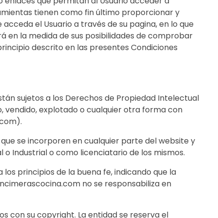
s o enlaces que permitan al Usuario acceder a
rramientas tienen como fin último proporcionar y
 acceda el Usuario a través de su pagina, en lo que
rá en la medida de sus posibilidades de comprobar
rincipio descrito en las presentes Condiciones
stán sujetos a los Derechos de Propiedad Intelectual
o, vendido, explotado o cualquier otra forma con
.com).
que se incorporen en cualquier parte del website y
o Industrial o como licenciatario de los mismos.
os principios de la buena fe, indicando que la
 encimerascocina.com no se responsabiliza en
s con su copyright. La entidad se reserva el