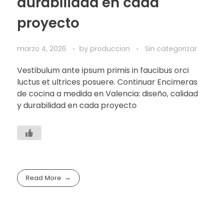
durabilidad en cada
proyecto
marzo 4, 2026
by
produccion
Sin categorizar
Vestibulum ante ipsum primis in faucibus orci
luctus et ultrices posuere.
Continuar
Encimeras
de cocina a medida en Valencia: diseño, calidad
y durabilidad en cada proyecto
Read More