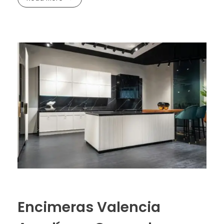
Encimeras Valencia