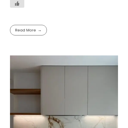
Read More