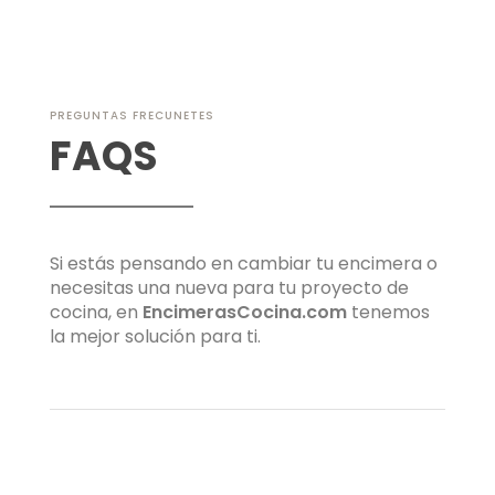
nuestra
política de privacidad
.
PREGUNTAS FRECUNETES
FAQS
Si estás pensando en cambiar tu encimera o
necesitas una nueva para tu proyecto de
cocina, en
EncimerasCocina.com
tenemos
la mejor solución para ti.