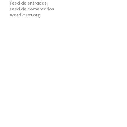
Feed de entradas
Feed de comentarios
WordPress.org
CONTACTO
Formulario
Si estás pensando en cambiar tu encimera o
necesitas una nueva para tu proyecto de
cocina, en
EncimerasCocina.com
tenemos la