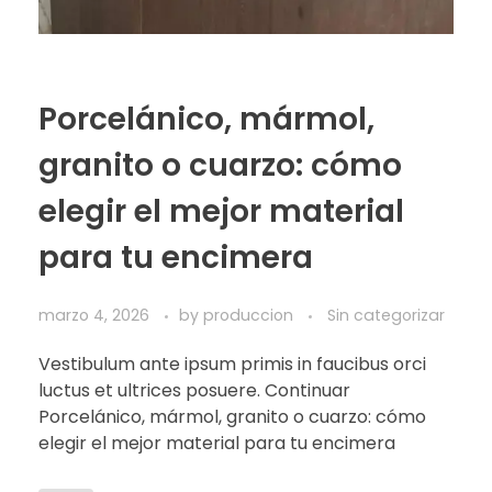
Porcelánico, mármol,
granito o cuarzo: cómo
elegir el mejor material
para tu encimera
marzo 4, 2026
by
produccion
Sin categorizar
Vestibulum ante ipsum primis in faucibus orci
luctus et ultrices posuere.
Continuar
Porcelánico, mármol, granito o cuarzo: cómo
elegir el mejor material para tu encimera