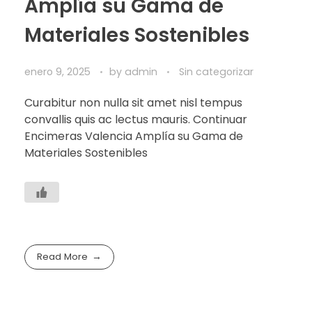
Amplía su Gama de
Materiales Sostenibles
enero 9, 2025
by
admin
Sin categorizar
Curabitur non nulla sit amet nisl tempus
convallis quis ac lectus mauris.
Continuar
Encimeras Valencia Amplía su Gama de
Materiales Sostenibles
Read More