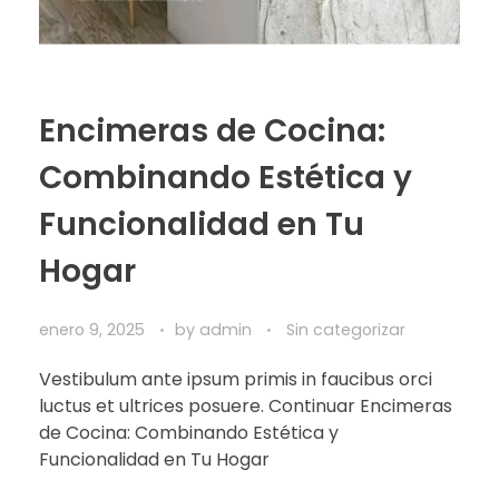
Encimeras de Cocina:
Combinando Estética y
Funcionalidad en Tu
Hogar
enero 9, 2025
by
admin
Sin categorizar
Vestibulum ante ipsum primis in faucibus orci
luctus et ultrices posuere.
Continuar
Encimeras
de Cocina: Combinando Estética y
Funcionalidad en Tu Hogar