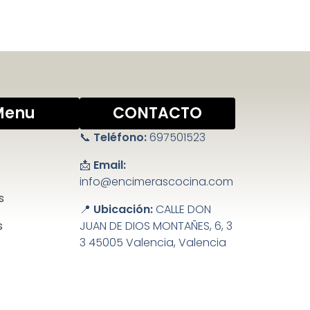
Menu
CONTACTO
📞
Teléfono:
697501523
📩
Email:
info@encimerascocina.com
s
📍
Ubicación:
CALLE DON
s
JUAN DE DIOS MONTAÑES, 6, 3
3 45005 Valencia, Valencia