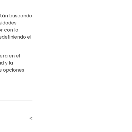
están buscando
sidades
r con la
edefiniendo el
era en el
d y la
es opciones