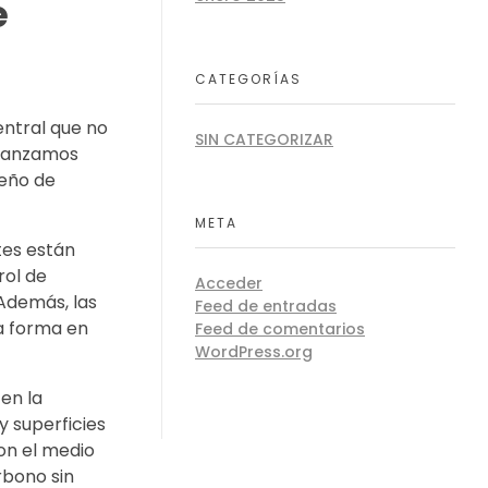
e
CATEGORÍAS
entral que no
SIN CATEGORIZAR
 avanzamos
seño de
META
tes están
rol de
Acceder
 Además, las
Feed de entradas
a forma en
Feed de comentarios
WordPress.org
en la
y superficies
on el medio
rbono sin