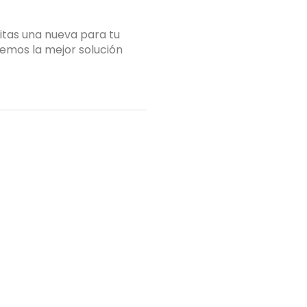
itas una nueva para tu
Si estás pensando en 
emos la mejor solución
proyecto de cocina, e
Tu nombre
(obligatorio)
Tu mensaje