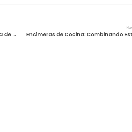
Nex
Encimeras Valencia Amplía su Gama de Materiales Sostenibles