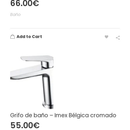
66.00
€
Baño
Add to Cart
Grifo de baño – Imex Bélgica cromado
55.00
€