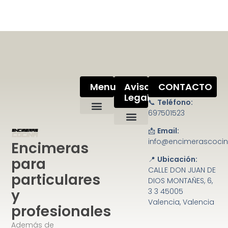
Menu
Aviso
CONTACTO
Legal
📞
Teléfono:
697501523
📩
Email:
Política de privacidad
Condiciones de uso
Ley de cookies
Mapa del sitio
info@encimerascoci
Encimeras
para
📍
Ubicación:
CALLE DON JUAN DE
particulares
DIOS MONTAÑES, 6,
y
3 3 45005
Valencia, Valencia
profesionales
Además de