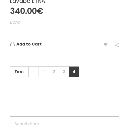
Lavabo ETNA
340.00
€
Baño
Add to Cart
First
1
2
3
4