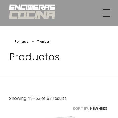
INSTAMAR WORK SL
Venta e instalación de encimeras en Valencia
Portada
»
Tienda
Productos
Showing 49–53 of 53 results
SORT BY:
NEWNESS