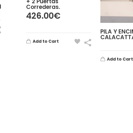
+ 2 Puertas
1
Correderas.
426.00
€
PILA Y ENC
CALACATT
Add to Cart
Add to Cart