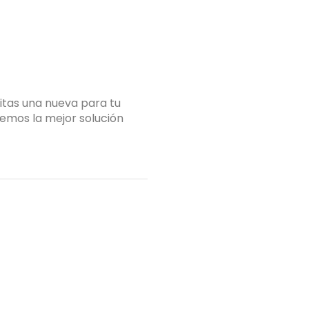
itas una nueva para tu
Si estás pensando en 
emos la mejor solución
proyecto de cocina, e
Tu nombre
(obligatorio)