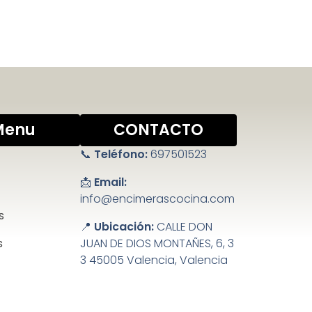
Menu
CONTACTO
📞
Teléfono:
697501523
📩
Email:
info@encimerascocina.com
s
📍
Ubicación:
CALLE DON
s
JUAN DE DIOS MONTAÑES, 6, 3
3 45005 Valencia, Valencia