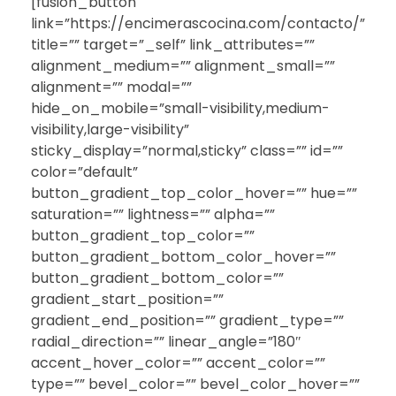
[fusion_button
link=”https://encimerascocina.com/contacto/”
title=”” target=”_self” link_attributes=””
alignment_medium=”” alignment_small=””
alignment=”” modal=””
hide_on_mobile=”small-visibility,medium-
visibility,large-visibility”
sticky_display=”normal,sticky” class=”” id=””
color=”default”
button_gradient_top_color_hover=”” hue=””
saturation=”” lightness=”” alpha=””
button_gradient_top_color=””
button_gradient_bottom_color_hover=””
button_gradient_bottom_color=””
gradient_start_position=””
gradient_end_position=”” gradient_type=””
radial_direction=”” linear_angle=”180″
accent_hover_color=”” accent_color=””
type=”” bevel_color=”” bevel_color_hover=””