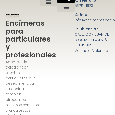
📞
Teléfono:
697501523
📩
Email:
Política de privacidad
Condiciones de uso
Ley de cookies
Mapa del sitio
info@encimerascoci
Encimeras
para
📍
Ubicación:
CALLE DON JUAN DE
particulares
DIOS MONTAÑES, 6,
y
3 3 45005
Valencia, Valencia
profesionales
Además de
trabajar con
clientes
particulares que
desean renovar
su cocina,
también
ofrecemos
nuestros servicios
a arquitectos,