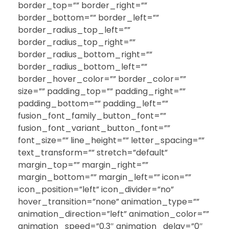
border_top=”” border_right=””
border_bottom=”” border_left=””
border_radius_top_left=””
border_radius_top_right=””
border_radius_bottom_right=””
border_radius_bottom_left=””
border_hover_color=”” border_color=””
size=”” padding_top=”” padding_right=””
padding_bottom=”” padding_left=””
fusion_font_family_button_font=””
fusion_font_variant_button_font=””
font_size=”” line_height=”” letter_spacing=””
text_transform=”” stretch=”default”
margin_top=”” margin_right=””
margin_bottom=”” margin_left=”” icon=””
icon_position=”left” icon_divider=”no”
hover_transition=”none” animation_type=””
animation_direction=”left” animation_color=””
animation_speed=”0.3″ animation_delay=”0″