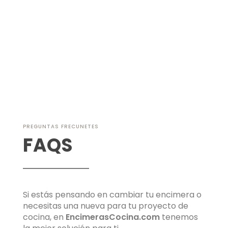
Al pulsar ENVIAR nos facilitas tus datos, informándote que el
Responsable es: encimerascocina, siendo la Finalidad; responder
a su consulta y enviarle la información que solicita. La
Legitimación; es gracias a tu consentimiento. Destinatarios: tus
datos se encuentran alojados en una base de datos de nuestro
sitio web hasta la resolución de la consulta. Podrás ejercer Tus
Derechos de Acceso, Rectificación, Limitación o Suprimir tus datos
en info@encimerascocina.com. Para más información consulte
nuestra
política de privacidad
.
PREGUNTAS FRECUNETES
FAQS
Si estás pensando en cambiar tu encimera o
necesitas una nueva para tu proyecto de
cocina, en
EncimerasCocina.com
tenemos