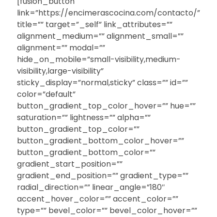
[fusion_button
link=”https://encimerascocina.com/contacto/”
title=”” target=”_self” link_attributes=””
alignment_medium=”” alignment_small=””
alignment=”” modal=””
hide_on_mobile=”small-visibility,medium-
visibility,large-visibility”
sticky_display=”normal,sticky” class=”” id=””
color=”default”
button_gradient_top_color_hover=”” hue=””
saturation=”” lightness=”” alpha=””
button_gradient_top_color=””
button_gradient_bottom_color_hover=””
button_gradient_bottom_color=””
gradient_start_position=””
gradient_end_position=”” gradient_type=””
radial_direction=”” linear_angle=”180″
accent_hover_color=”” accent_color=””
type=”” bevel_color=”” bevel_color_hover=””