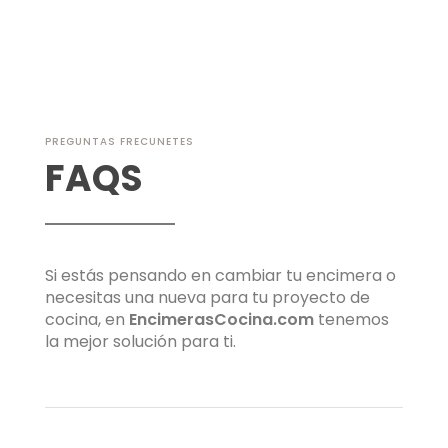
Derechos de Acceso, Rectificación, Limitación o Suprimir tus datos
en info@encimerascocina.com. Para más información consulte
nuestra
política de privacidad
.
PREGUNTAS FRECUNETES
FAQS
Si estás pensando en cambiar tu encimera o
necesitas una nueva para tu proyecto de
cocina, en
EncimerasCocina.com
tenemos
la mejor solución para ti.