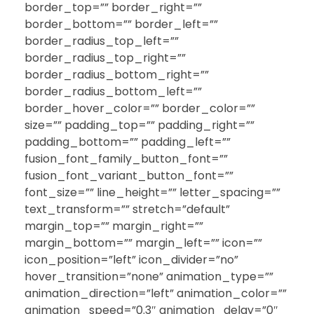
border_top=”” border_right=””
border_bottom=”” border_left=””
border_radius_top_left=””
border_radius_top_right=””
border_radius_bottom_right=””
border_radius_bottom_left=””
border_hover_color=”” border_color=””
size=”” padding_top=”” padding_right=””
padding_bottom=”” padding_left=””
fusion_font_family_button_font=””
fusion_font_variant_button_font=””
font_size=”” line_height=”” letter_spacing=””
text_transform=”” stretch=”default”
margin_top=”” margin_right=””
margin_bottom=”” margin_left=”” icon=””
icon_position=”left” icon_divider=”no”
hover_transition=”none” animation_type=””
animation_direction=”left” animation_color=””
animation_speed=”0.3″ animation_delay=”0″