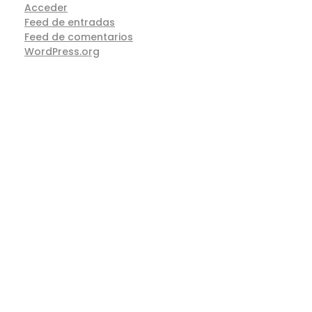
Acceder
Feed de entradas
Feed de comentarios
WordPress.org
CONTACTO
Formulario
Si estás pensando en cambiar tu encimera o
necesitas una nueva para tu proyecto de
cocina, en
EncimerasCocina.com
tenemos la