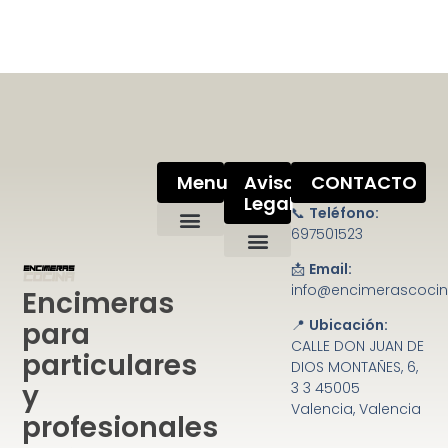
Menu
Aviso
CONTACTO
Legal
📞
Teléfono:
697501523
📩
Email:
Política de privacidad
Condiciones de uso
Ley de cookies
Mapa del sitio
info@encimerascoci
Encimeras
para
📍
Ubicación:
CALLE DON JUAN DE
particulares
DIOS MONTAÑES, 6,
y
3 3 45005
Valencia, Valencia
profesionales