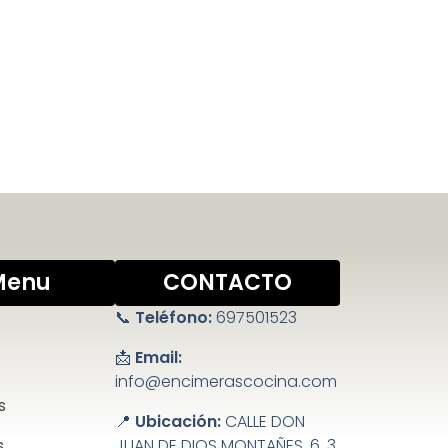
Menu
CONTACTO
📞
Teléfono:
697501523
📩
Email:
info@encimerascocina.com
s
📍
Ubicación:
CALLE DON
s
JUAN DE DIOS MONTAÑES, 6, 3