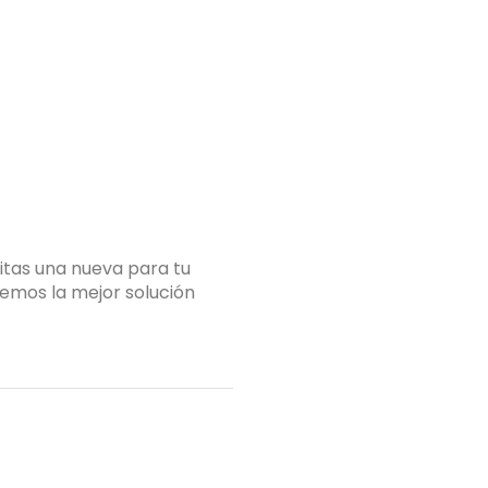
itas una nueva para tu
Si estás pensando en 
emos la mejor solución
proyecto de cocina, e
Tu nombre
(obligatorio)