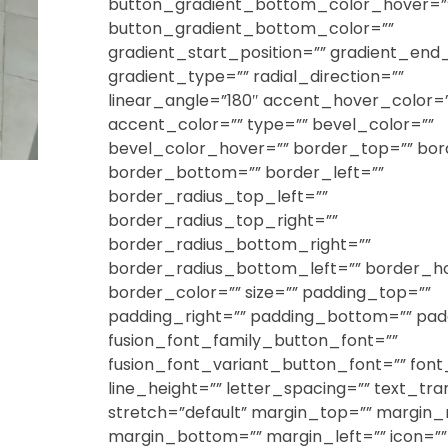
button_gradient_bottom_color_hover=”
button_gradient_bottom_color=””
gradient_start_position=”” gradient_end_
gradient_type=”” radial_direction=””
linear_angle=”180″ accent_hover_color=”
accent_color=”” type=”” bevel_color=””
bevel_color_hover=”” border_top=”” bor
border_bottom=”” border_left=””
border_radius_top_left=””
border_radius_top_right=””
border_radius_bottom_right=””
border_radius_bottom_left=”” border_h
border_color=”” size=”” padding_top=””
padding_right=”” padding_bottom=”” padd
fusion_font_family_button_font=””
fusion_font_variant_button_font=”” font
line_height=”” letter_spacing=”” text_tr
stretch=”default” margin_top=”” margin_r
margin_bottom=”” margin_left=”” icon=””