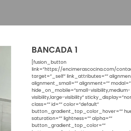
BANCADA 1
[fusion_button
link=”https://encimerascocina.com/contact
target=”_self” link_attributes=”” alignm
alignment_small=”” alignment=”” modal=”
hide_on_mobile=”small-visibility,medium-
visibility,large-visibility” sticky_display=”no
class=”” id=”” color=”default”
button_gradient_top_color_hover=”” hu
saturation=”” lightness=”” alpha=””
button_gradient_top_color=””