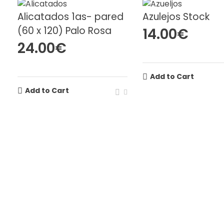
Alicatados 1as- pared
Azulejos Stock
(60 x 120) Palo Rosa
14.00
€
24.00
€
Add to Cart
Add to Cart