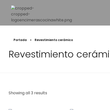
INSTAMAR WORK SL
Venta e instalación de encimeras en Valencia
Portada
»
Revestimiento cerámico
Revestimiento cerám
Showing all 3 results