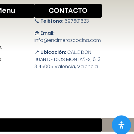
Menu
CONTACTO
📞
Teléfono:
697501523
📩
Email:
info@encimerascocina.com
s
📍
Ubicación:
CALLE DON
s
JUAN DE DIOS MONTAÑES, 6, 3
3 45005 Valencia, Valencia