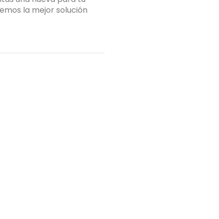
emos la mejor solución
proyecto de cocina, e
Tu nombre
(obligatorio)
Tu mensaje