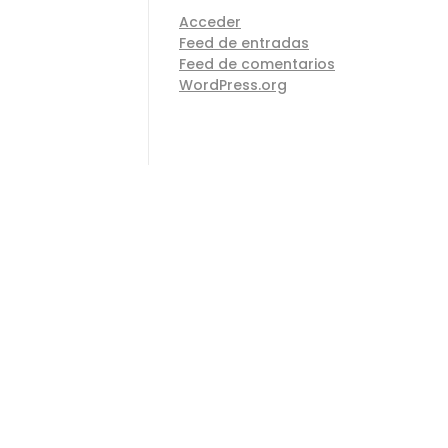
Acceder
Feed de entradas
Feed de comentarios
WordPress.org
CONTACTO
Formulario
cambiar tu encimera o necesitas una nueva para tu