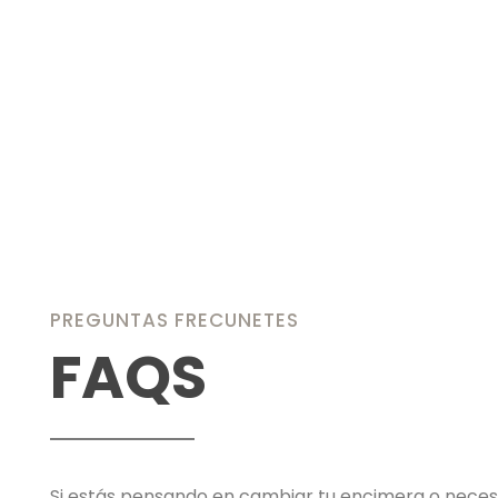
PREGUNTAS FRECUNETES
FAQS
Si estás pensando en cambiar tu encimera o neces