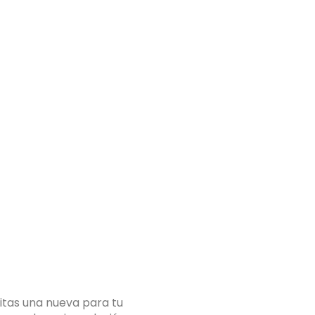
itas una nueva para tu
Si estás pensando en 