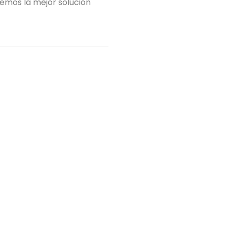
emos la mejor solución
proyecto de cocina, e
Tu nombre
(obligatorio)
Tu mensaje