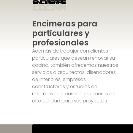
Encimeras para
particulares y
profesionales
Además de trabajar con clientes
particulares que desean renovar su
cocina, también ofrecemos nuestros
servicios a arquitectos, diseñadores
de interiores, empresas
constructoras y estudios de
reformas que buscan encimeras de
alta calidad para sus proyectos.