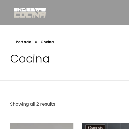
INSTAMAR WORK SL
Venta e instalación de encimeras en Valencia
Portada
»
Cocina
Cocina
Showing all 2 results