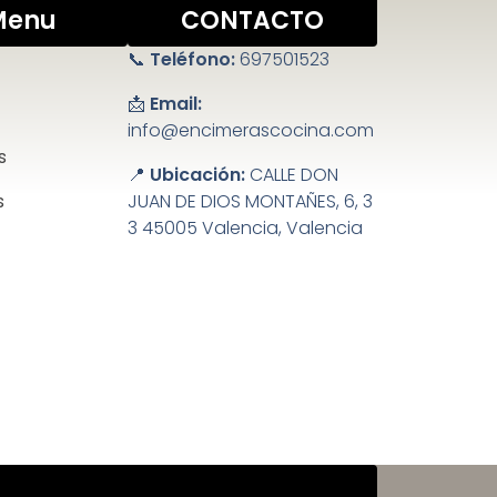
Menu
CONTACTO
📞
Teléfono:
697501523
📩
Email:
info@encimerascocina.com
s
📍
Ubicación:
CALLE DON
s
JUAN DE DIOS MONTAÑES, 6, 3
3 45005 Valencia, Valencia