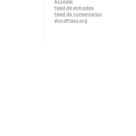
Acceder
Feed de entradas
Feed de comentarios
WordPress.org
CONTACTO
Formulario
cambiar tu encimera o necesitas una nueva para tu