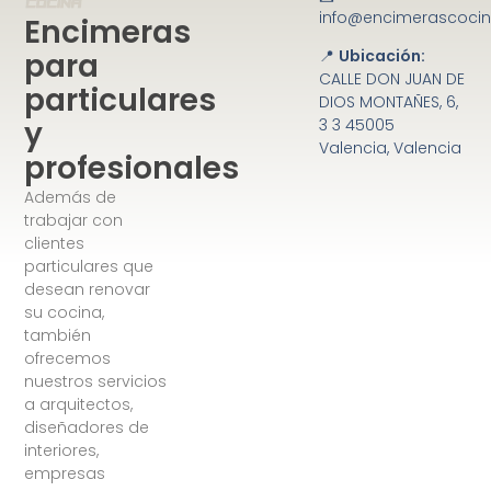
info@encimerascoci
Encimeras
para
📍
Ubicación:
CALLE DON JUAN DE
particulares
DIOS MONTAÑES, 6,
y
3 3 45005
Valencia, Valencia
profesionales
Además de
trabajar con
clientes
particulares que
desean renovar
su cocina,
también
ofrecemos
nuestros servicios
a arquitectos,
diseñadores de
interiores,
empresas