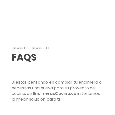
datos se encuentran alojados en una base de datos de nuestro
sitio web hasta la resolución de la consulta. Podrás ejercer Tus
Derechos de Acceso, Rectificación, Limitación o Suprimir tus datos
en info@encimerascocina.com. Para más información consulte
nuestra
política de privacidad
.
PREGUNTAS FRECUNETES
FAQS
Si estás pensando en cambiar tu encimera o
necesitas una nueva para tu proyecto de
cocina, en
EncimerasCocina.com
tenemos
la mejor solución para ti.