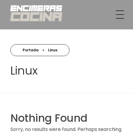
INSTAMAR WORK SL
Venta e instalación de encimeras en Valencia
Portada
»
Linux
Linux
Nothing Found
Sorry, no results were found. Perhaps searching