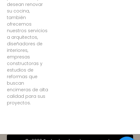
desean renovar
su cocina,
también
ofrecemos
nuestros servicios
a arquitectos,
diseñadores de
interiores,
empresas
constructoras y
estudios de
reformas que
buscan
encimeras de alta
calidad para sus
proyectos.