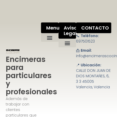
Menu
Aviso
CONTACTO
Legal
📞
Teléfono:
697501523
📩
Email:
Política de privacidad
Condiciones de uso
Ley de cookies
Mapa del sitio
info@encimerascoci
Encimeras
para
📍
Ubicación:
CALLE DON JUAN DE
particulares
DIOS MONTAÑES, 6,
y
3 3 45005
Valencia, Valencia
profesionales
Además de
trabajar con
clientes
particulares que